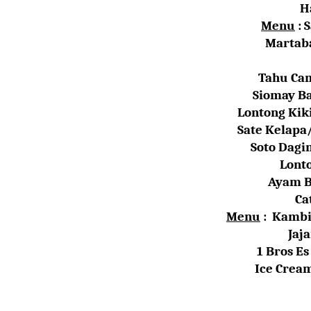
H
Menu
:
S
Martab
Tahu Ca
Siomay B
Lontong Kik
Sate Kelapa
Soto Dag
Lont
Ayam B
Ca
Menu
:
Kambin
Jaj
1 Bros
Es
Ice Cream