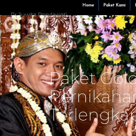
-->
Home
Paket Kami
Rr Juwita Rosylawati
Paket Gol
Pernikaha
Terlengkap