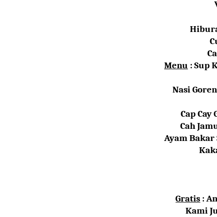
H
ibur
C
C
Menu
: Sup 
Nasi Gore
Cap Cay 
Cah Jam
Ayam Bakar S
Kak
Gratis
: A
Kami J