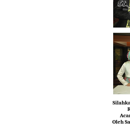
Silahk
Aca
Oleh S