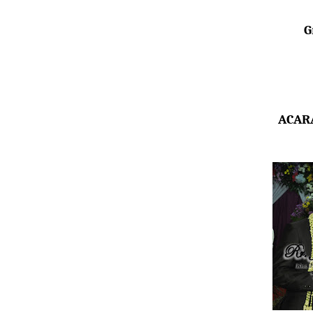
G
ACAR