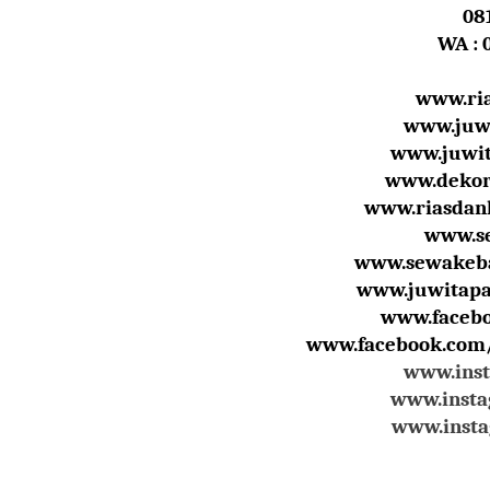
08
WA : 
www.ria
www.juw
www.juwit
www.dekor
www.riasdan
www.se
www.sewakeba
www.juwitapa
www.faceb
www.facebook.com/
www.inst
www.inst
www.inst