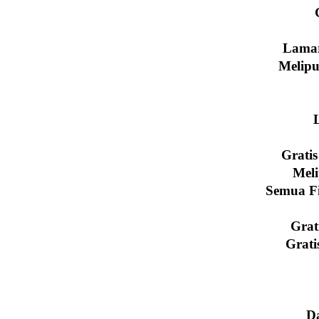
Lamar
Melipu
Grati
Meli
Semua Fi
Grat
Grati
D