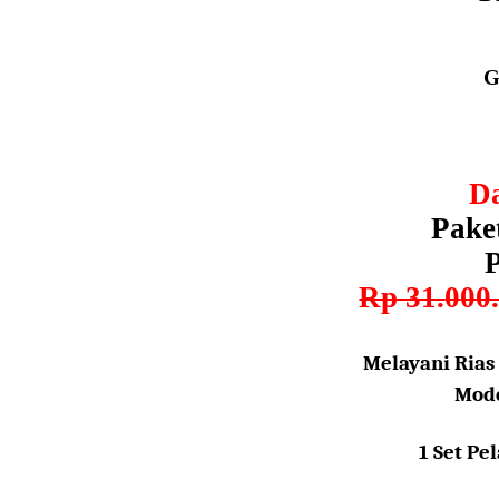
G
D
Pake
Rp 31.
0
00
Melayani Rias
Mode
1 Set Pe